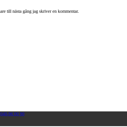
re till nästa gång jag skriver en kommentar.
|
040-96 00 90