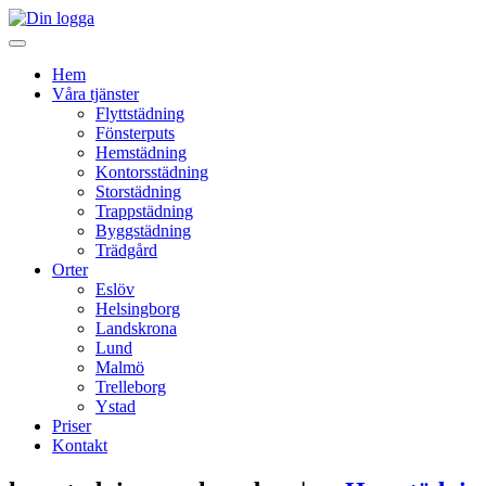
Hem
Våra tjänster
Flyttstädning
Fönsterputs
Hemstädning
Kontorsstädning
Storstädning
Trappstädning
Byggstädning
Trädgård
Orter
Eslöv
Helsingborg
Landskrona
Lund
Malmö
Trelleborg
Ystad
Priser
Kontakt