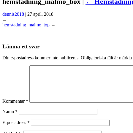
hemstadning_malmo_box |
←
Hemstädning
dennis2018
|
27 april, 2018
←
hemstadning_malmo_top
→
Lämna ett svar
Din e-postadress kommer inte publiceras.
Obligatoriska fält är märkta
Kommentar
*
Namn
*
E-postadress
*