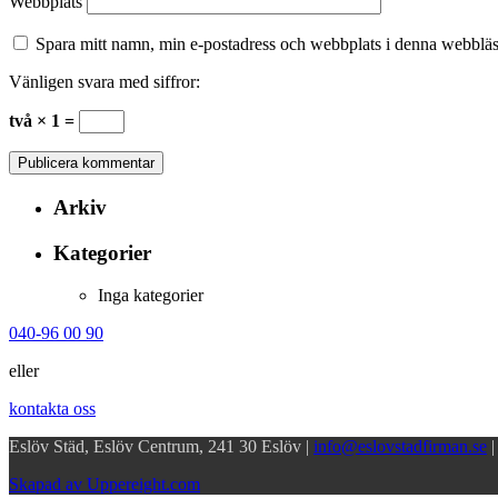
Webbplats
Spara mitt namn, min e-postadress och webbplats i denna webbläsa
Vänligen svara med siffror:
två × 1 =
Arkiv
Kategorier
Inga kategorier
040-96 00 90
eller
kontakta oss
Eslöv Städ, Eslöv Centrum, 241 30 Eslöv |
info@eslovstadfirman.se
Skapad av Uppereight.com