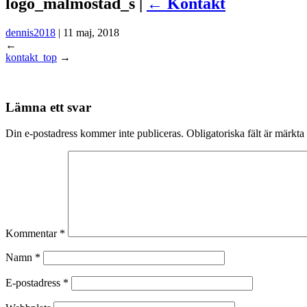
logo_malmostad_s |
←
Kontakt
dennis2018
|
11 maj, 2018
←
kontakt_top
→
Lämna ett svar
Din e-postadress kommer inte publiceras.
Obligatoriska fält är märkta
Kommentar
*
Namn
*
E-postadress
*