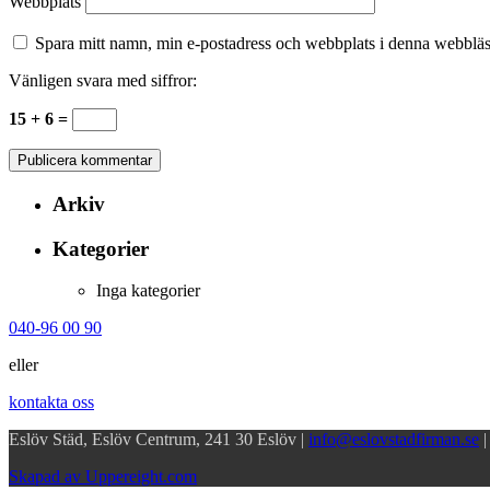
Webbplats
Spara mitt namn, min e-postadress och webbplats i denna webbläsa
Vänligen svara med siffror:
15 + 6 =
Arkiv
Kategorier
Inga kategorier
040-96 00 90
eller
kontakta oss
Eslöv Städ, Eslöv Centrum, 241 30 Eslöv |
info@eslovstadfirman.se
Skapad av Uppereight.com