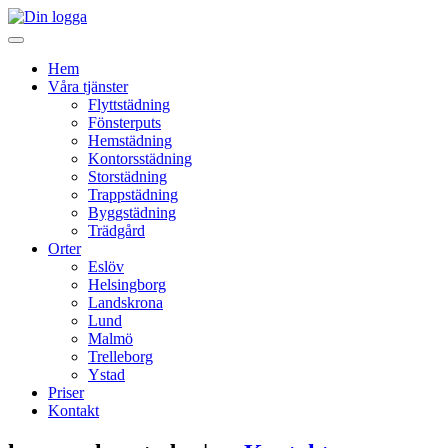
Hem
Våra tjänster
Flyttstädning
Fönsterputs
Hemstädning
Kontorsstädning
Storstädning
Trappstädning
Byggstädning
Trädgård
Orter
Eslöv
Helsingborg
Landskrona
Lund
Malmö
Trelleborg
Ystad
Priser
Kontakt