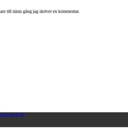
re till nästa gång jag skriver en kommentar.
|
040-96 00 90