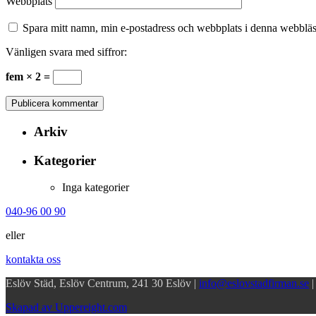
Webbplats
Spara mitt namn, min e-postadress och webbplats i denna webbläsa
Vänligen svara med siffror:
fem × 2 =
Arkiv
Kategorier
Inga kategorier
040-96 00 90
eller
kontakta oss
Eslöv Städ, Eslöv Centrum, 241 30 Eslöv |
info@eslovstadfirman.se
Skapad av Uppereight.com