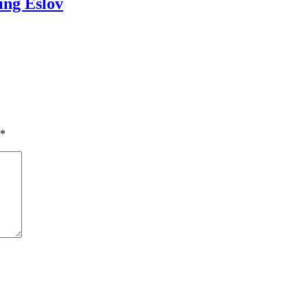
ing Eslöv
*