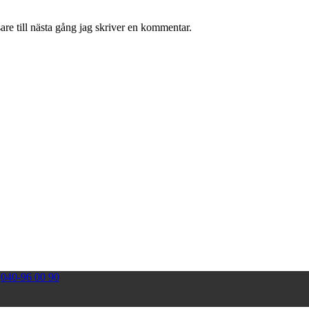
re till nästa gång jag skriver en kommentar.
|
040-96 00 90