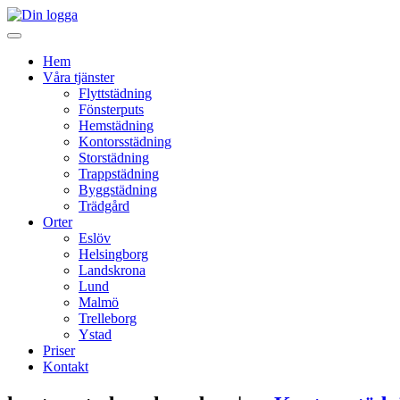
Hem
Våra tjänster
Flyttstädning
Fönsterputs
Hemstädning
Kontorsstädning
Storstädning
Trappstädning
Byggstädning
Trädgård
Orter
Eslöv
Helsingborg
Landskrona
Lund
Malmö
Trelleborg
Ystad
Priser
Kontakt