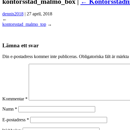
kontorsstad_malmo_box |
←
Kontorsstädn
dennis2018
|
27 april, 2018
←
kontorsstad_malmo_top
→
Lämna ett svar
Din e-postadress kommer inte publiceras.
Obligatoriska fält är märkta
Kommentar
*
Namn
*
E-postadress
*