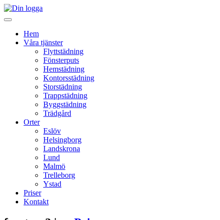
Hem
Våra tjänster
Flyttstädning
Fönsterputs
Hemstädning
Kontorsstädning
Storstädning
Trappstädning
Byggstädning
Trädgård
Orter
Eslöv
Helsingborg
Landskrona
Lund
Malmö
Trelleborg
Ystad
Priser
Kontakt