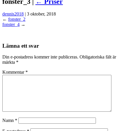
fonster_3 |
←
Priser
dennis2018
|
3 oktober, 2018
←
fonster_2
fonster_4
→
Lämna ett svar
Din e-postadress kommer inte publiceras.
Obligatoriska fält är
märkta
*
Kommentar
*
Namn
*