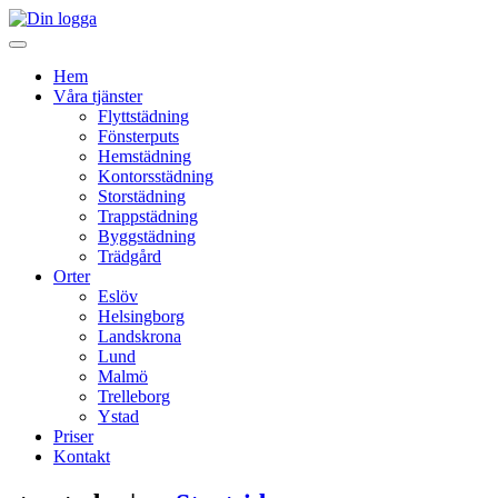
Hem
Våra tjänster
Flyttstädning
Fönsterputs
Hemstädning
Kontorsstädning
Storstädning
Trappstädning
Byggstädning
Trädgård
Orter
Eslöv
Helsingborg
Landskrona
Lund
Malmö
Trelleborg
Ystad
Priser
Kontakt